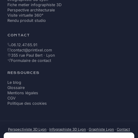
Fiche metier infographiste 3D
Perspective architecturale
Visite virtuelle 360°
Rendu produit studio
CONTACT
06.12.47.65.91
contact@printixel.com
355 rue Paul Bert · Lyon
Formulaire de contact
RESSOURCES
Le blog
Glossaire
Mentions légales
CGV
Politique des cookies
Perspectiviste 3D Lyon
·
Infographiste 3D Lyon
·
Graphiste Lyon
·
Contact
graphiste Lyon
·
Graphiste Lyon Book
·
Infographiste 3D Lyon Book
·