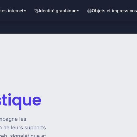
ites internet
Identité graphique
Objets et impressions
stique
ompagne les
on de leurs supports
web, signalétique et