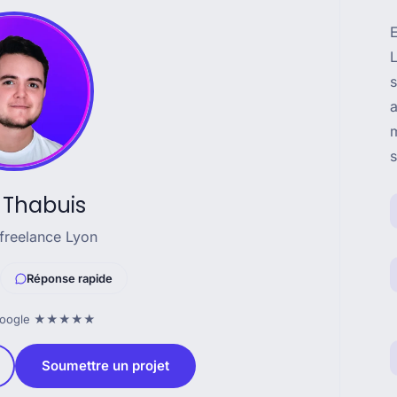
L
s
 Thabuis
 freelance Lyon
Réponse rapide
s Google ★★★★★
Soumettre un projet