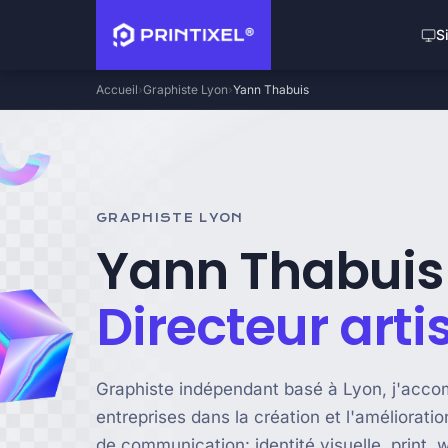
S
Accueil
Graphiste Lyon
Yann Thabuis
GRAPHISTE LYON
Yann Thabuis
Directeur arti
Graphiste indépendant basé à Lyon, j'acc
entreprises dans la création et l'améliorati
de communication: identité visuelle, print, 