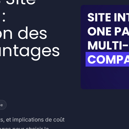
:
n des
antages
ee
, et implications de coût