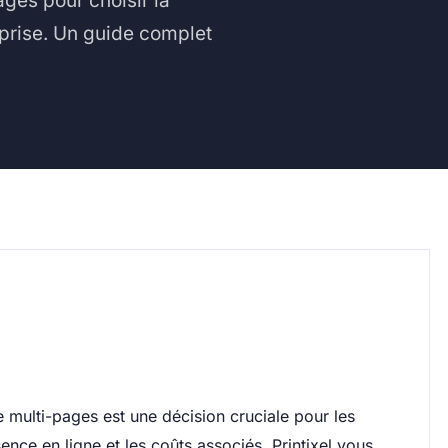
ages pour choisir la
eprise. Un guide complet
te multi-pages est une décision cruciale pour les
sence en ligne et les coûts associés. Printixel vous